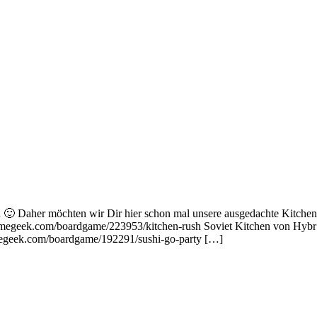
n 🙂 Daher möchten wir Dir hier schon mal unsere ausgedachte Kitchen
gamegeek.com/boardgame/223953/kitchen-rush Soviet Kitchen von Hyb
megeek.com/boardgame/192291/sushi-go-party […]