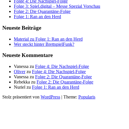
Folge 4: Die Nachspiel-Folge
Folge 3: Spiel.digital – Messe Spezial Vorschau
Folge 2: Die Quarantäne-Folge
Folge 1: Ran an den Herd
Neueste Beiträge
Material zu Folge 1: Ran an den Herd
Wer steckt hinter BrettspielFunk?
Neueste Kommentare
Vanessa
zu
Folge 4: Die Nachspiel-Folge
Oliver
zu
Folge 4: Die Nachspiel-Folge
Vanessa
zu
Folge 2: Die Quarantäne-Folge
Rebekka
zu
Folge 2: Die Quarantäne-Folge
Nuriel
zu
Folge 1: Ran an den Herd
Stolz präsentiert von
WordPress
|
Theme:
Popularis