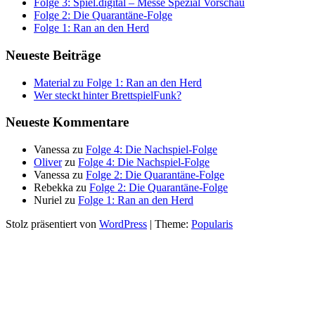
Folge 3: Spiel.digital – Messe Spezial Vorschau
Folge 2: Die Quarantäne-Folge
Folge 1: Ran an den Herd
Neueste Beiträge
Material zu Folge 1: Ran an den Herd
Wer steckt hinter BrettspielFunk?
Neueste Kommentare
Vanessa
zu
Folge 4: Die Nachspiel-Folge
Oliver
zu
Folge 4: Die Nachspiel-Folge
Vanessa
zu
Folge 2: Die Quarantäne-Folge
Rebekka
zu
Folge 2: Die Quarantäne-Folge
Nuriel
zu
Folge 1: Ran an den Herd
Stolz präsentiert von
WordPress
|
Theme:
Popularis